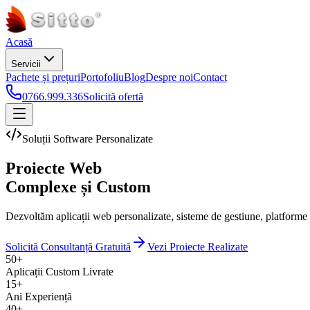
Acasă
Servicii
Pachete și prețuri
Portofoliu
Blog
Despre noi
Contact
0766.999.336
Solicită ofertă
Soluții Software Personalizate
Proiecte Web
Complexe și Custom
Dezvoltăm aplicații web personalizate, sisteme de gestiune, platforme d
Solicită Consultanță Gratuită
Vezi Proiecte Realizate
50+
Aplicații Custom Livrate
15+
Ani Experiență
40+