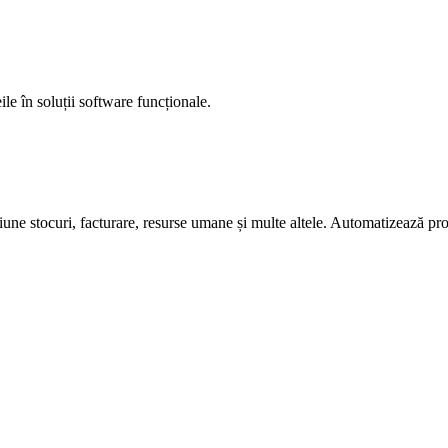
le în soluții software funcționale.
e stocuri, facturare, resurse umane și multe altele. Automatizează proc