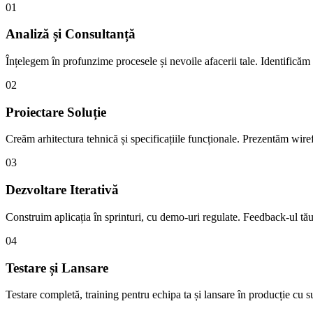
01
Analiză și Consultanță
Înțelegem în profunzime procesele și nevoile afacerii tale. Identificăm o
02
Proiectare Soluție
Creăm arhitectura tehnică și specificațiile funcționale. Prezentăm wir
03
Dezvoltare Iterativă
Construim aplicația în sprinturi, cu demo-uri regulate. Feedback-ul tă
04
Testare și Lansare
Testare completă, training pentru echipa ta și lansare în producție cu s