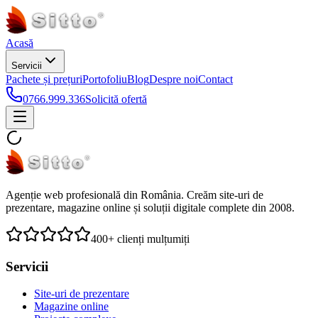
Acasă
Servicii
Pachete și prețuri
Portofoliu
Blog
Despre noi
Contact
0766.999.336
Solicită ofertă
Agenție web profesională din România. Creăm site-uri de
prezentare, magazine online și soluții digitale complete din 2008.
400+ clienți mulțumiți
Servicii
Site-uri de prezentare
Magazine online